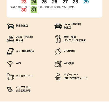
毎週月曜日、第一・第二・第三火曜日が定休日となります。
U-car（中古車）
新車取扱店
取扱店
U-car（中古車）
車検・整備・
展示場
メンテナンス取扱店
G-Station
ａｕ/ UQ 取扱店
WiFi
WAX洗車
ベビーシート
キッズコーナー
(おむつ交換用シート)
バリアフリー
多目的駐車場